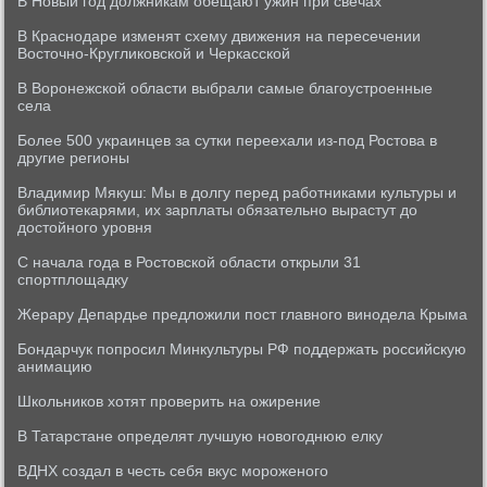
В Новый год должникам обещают ужин при свечах
В Краснодаре изменят схему движения на пересечении
Восточно-Кругликовской и Черкасской
В Воронежской области выбрали самые благоустроенные
села
Более 500 украинцев за сутки переехали из-под Ростова в
другие регионы
Владимир Мякуш: Мы в долгу перед работниками культуры и
библиотекарями, их зарплаты обязательно вырастут до
достойного уровня
С начала года в Ростовской области открыли 31
спортплощадку
Жерару Депардье предложили пост главного винодела Крыма
Бондарчук попросил Минкультуры РФ поддержать российскую
анимацию
Школьников хотят проверить на ожирение
В Татарстане определят лучшую новогоднюю елку
ВДНХ создал в честь себя вкус мороженого