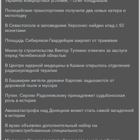
Украины комфортных условий, - Олег Кондрашов
Полицейские-транспортники получили два новых катера и
мотолодку
В Севастополе в заповеднике Херсонес найден клад с 92
монетами
Площадь Сибиряков-Гвардейцев закроют от трамваев
Министр строительства Виктор Тупикин отмечен за заслуги
перед Челябинской областью
В Центре ядерной медицины в Казани открылось отделение
радионуклидной терапии
В Башкирии жители деревни Карпово задыхаются от
дорожной пыли и мусора
Путин: Сергию Радонежскому принадлежит судьбоносная
роль в истории
Авиакатастрофа над Донецком может стать самой загадочной
в истории
В вузах объявлен дополнительный набор на
островостребованные специальности