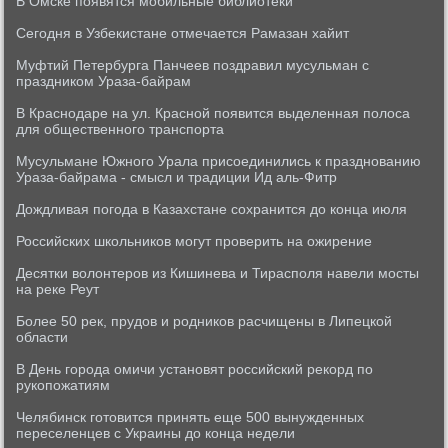
В Омске появятся мобильные библиотеки
Сегодня в Узбекистане отмечается Рамазан хайит
Муфтий Петербурга Панчеев поздравил мусульман с
праздником Ураза-байрам
В Краснодаре на ул. Красной появится выделенная полоса
для общественного транспорта
Мусульмане Южного Урала присоединились к празднованию
Ураза-байрама - смысл и традиции Ид аль-Фитр
Дождливая погода в Казахстане сохранится до конца июля
Российских школьников могут проверить на ожирение
Десятки волонтеров из Кишинева и Тирасполя навели мосты
на реке Реут
Более 50 рек, прудов и родников расчищены в Липецкой
области
В День города омичи установят российский рекорд по
рукопожатиям
Челябинск готовится принять еще 500 вынужденных
переселенцев с Украины до конца недели