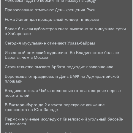
Человека года по версии Time назовут в среду
Православные отмечают День крещения Руси
Рома Жиган дал прощальный концерт в тюрьме
Более 6 тысяч кубометров снега вывезено за минувшие сутки
в Хабаровске
Сегодня мусульмане отмечают Ураза-байрам
Известный немецкий журналист: Во Владивостоке больше
Европы, чем в Москве
Строительство омского Арбата подходит к завершению
Воронежцы отпраздновали День ВМФ на Адмиралтейской
площади
Владивостокская Чайка полностью готова к встрече первых
посетителей
В Екатеринбурге до 2 августа перекроют движение
транспорта на Юго-Западе
Пермские ученые исследуют Кизеловский угольный бассейн
из космоса