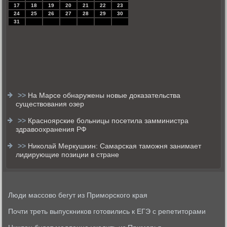
17
18
19
20
21
22
23
24
25
26
27
28
29
30
31
>>
На Марсе обнаружены новые доказательства
существования озер
>>
Красноярские больницы посетила замминистра
здравоохранения РФ
>>
Николай Меркушкин: Самарская таможня занимает
лидирующие позиции в стране
Люди массово бегут из Приморского края
Почти треть выпускников готовились к ЕГЭ с репетиторами