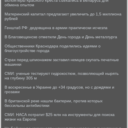
Волонтеры Красного Креста съехались в Беларусь для
обмена опытом
Материнский капитал предлагают увеличить до 1,5 миллиона
рублей
Генштаб РФ: дедовщина в армии практически исчезла
В Благовещенске отметили День города и День металлурга
Общественники Краснодара поделились идеями о
благоустройстве города
Страх перед шпионажем заставил немцев скупать печатные
машинки
СМИ: ученые тестируют гидрокостюм, позволяющий нырять
на глубину 305 м
В воскресенье в Украине до +34 градусов, но с дождями и
грозами
В британской реке нашли бактерии, против которых
бессильны антибиотики
СМИ: НАСА потратит $25 млн на инструменты для поиска
жизни на Европе