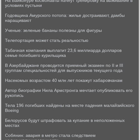
На Байконуре космонавты начнут тренировку на выживание в
условиях пустыни
Годовщина Амурского потопа: жилье достраивают, дамбы
наращивают
Ученые: зеленые бананы полезны для фигуры
Телепортация может стать реальностью
Табачная компания выплатит 23,6 миллиарда долларов
семье погибшего курильщика
В Азербайджане проводится приемный экзамен по II и III
группам специальностей для выпускников текущего года
Насекомых возрастом 40 млн лет покажут хабаровчанам
Автор биографии Нила Армстронга мечтает опубликовать его
рукопись
Тела 196 погибших найдены на месте падения малайзийского
Boeing
Белорусов будут штрафовать за купание в неположенных
местах
Собянин: авария в метро стала следствием