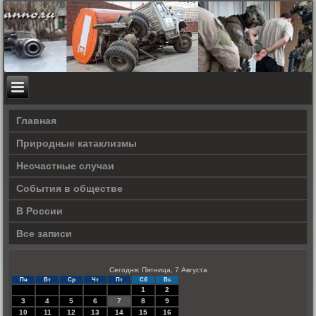
Главная
Природные катаклизмы
Несчастные случаи
События в обществе
В России
Все записи
Сегодня: Пятница, 7 Августа
Пн
Вт
Ср
Чт
Пт
Сб
Вс
1
2
3
4
5
6
7
8
9
10
11
12
13
14
15
16