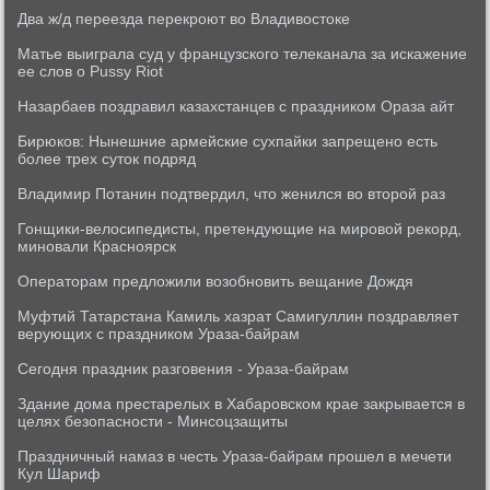
Два ж/д переезда перекроют во Владивостоке
Матье выиграла суд у французского телеканала за искажение
ее слов о Pussy Riot
Назарбаев поздравил казахстанцев с праздником Ораза айт
Бирюков: Нынешние армейские сухпайки запрещено есть
более трех суток подряд
Владимир Потанин подтвердил, что женился во второй раз
Гонщики-велосипедисты, претендующие на мировой рекорд,
миновали Красноярск
Операторам предложили возобновить вещание Дождя
Муфтий Татарстана Камиль хазрат Самигуллин поздравляет
верующих с праздником Ураза-байрам
Сегодня праздник разговения - Ураза-байрам
Здание дома престарелых в Хабаровском крае закрывается в
целях безопасности - Минсоцзащиты
Праздничный намаз в честь Ураза-байрам прошел в мечети
Кул Шариф