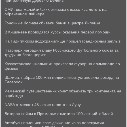
приграничную деревню Беляны
СМИ: два малайзийских экипажа отказались лететь на
обреченном лайнере
Гоночные болиды сбивали банки в центре Липецка
В Кишиневе проводятся курсы оказания первой помощи
На Гидигичском водохранилище прошел грандиозный заплыв
Патриарх наградил главу Российского футбольного союза за
труды на благо церкви
Казахстанские школьники произвели фурор на олимпиаде по
физике
Шакира, набрав 100 млн подписчиков, установила рекорд на
Facebook
Йеменский путешественник хочет объехать три континента на
верблюде
NASA отмечает 45-летие полета на Луну
Ветеран войны в Приморье отметила 100-летний юбилей
Автобусы изменили свое движение из-за перекрытия