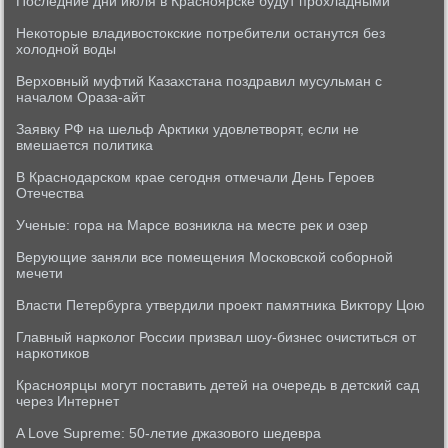
Последние дни июля в Красноярске будут прохладными
Некоторые владивостокские потребители останутся без
холодной воды
Верховный муфтий Казахстана поздравил мусульман с
началом Ораза-айт
Заявку РФ на шельф Арктики удовлетворят, если не
вмешается политика
В Краснодарском крае сегодня отмечали День Героев
Отечества
Ученые: гора на Марсе возникла на месте рек и озер
Верующие заняли все помещения Московской соборной
мечети
Власти Петербурга утвердили проект памятника Виктору Цою
Главный нарколог России призвал шоу-бизнес очиститься от
наркотиков
Красноярцы могут поставить детей на очередь в детский сад
через Интернет
A Love Supreme: 50-летие джазового шедевра