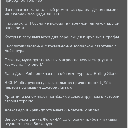
природном топливе
Завершается капитальный ремонт сквера им. Дзержинского
на Хлебной площади. ФОТО
Патриарх: от России не исходит ни военной, ни какой другой
опасности
Костры в лесу выльются для воронежцев в крупные штрафы
Биоспутник Фотон-М с космическим зоопарком стартовал с
Байконура
Гекконы, мухи-дрозофилы и микроорганизмы стартуют в
космос на Фотоне-М
Лана Дель Рей появилась на обложке журнала Rolling Stone
В США обнаружены доказательства причастности ЦРУ к
первой публикации Доктора Живаго
Аргентина вспоминает погибших в самом крупном в истории
страны теракте
Александр Ширвиндт отмечает 80-летний юбилей
Запуск биоспутника Фотон-М4 со спорами грибов и мухами
осуществлен с Байконура