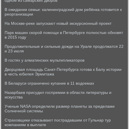
одном из самарских дворов
В ожидании семьи: калининградский дом ребёнка готовится к
реорганизации
На Москве-реке запускают новый экскурсионный проект
Парк машин скорой помощи в Петербурге полностью обновят
в 2015 году
Продолжительные и сильные дожди на Урале продолжатся 22
и 23 июля
В гостях у алматинских мультипликаторов
Дворцовая площадь Санкт-Петербурга готова к Балу истории
в честь юбилея Эрмитажа
В Беларуси ограничено купание в 11 водоемах
Назарбаев присудил госпремии в области литературы и
искусства
Ученые NASA определили размер планеты за пределами
Солнечной системы
Страховщики отказывают пострадавшим от Гульнар тур
компаниям в выплате