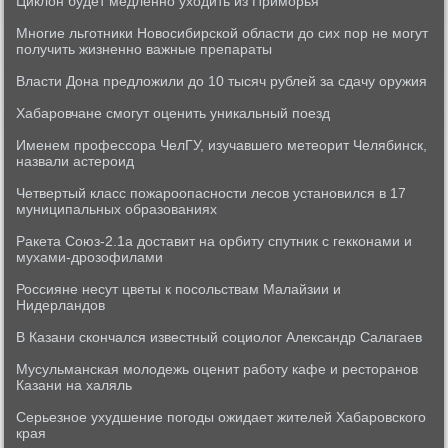
Циклон будет медленно уходить из Приморья
Многие льготники Новосибирской области до сих пор не могут
получить жизненно важные препараты
Власти Дона предложили до 10 тысяч рублей за сдачу оружия
Хабаровчане смогут оценить уникальный поезд
Именем профессора ЧелГУ, изучавшего метеорит Челябинск,
назвали астероид
Четвертый класс пожароопасности лесов установился в 17
муниципальных образованиях
Ракета Союз-2.1а доставит на орбиту спутник с гекконами и
мухами-дрозофилами
Россияне несут цветы к посольствам Малайзии и
Нидерландов
В Казани скончался известный социолог Александр Салагаев
Мусульманская молодежь оценит работу кафе и ресторанов
Казани на халяль
Серьезное ухудшение погоды ожидает жителей Хабаровского
края