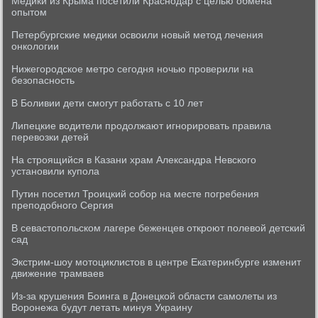
Медики из Крыма посетили Краснодар с целью обмена
опытом
Петербургские медики освоили новый метод лечения
онкологии
Нижегородское метро сегодня ночью проверили на
безопасность
В Боливии дети смогут работать с 10 лет
Липецкие водители продолжают игнорировать правила
перевозки детей
На строящийся в Казани храм Александра Невского
установили купола
Путин посетил Троицкий собор на месте погребения
преподобного Сергия
В севастопольском лагере беженцев откроют полевой детский
сад
Экстрим-шоу мотоциклистов в центре Екатеринбурге изменит
движение трамваев
Из-за крушения Боинга в Донецкой области самолеты из
Воронежа будут летать минуя Украину