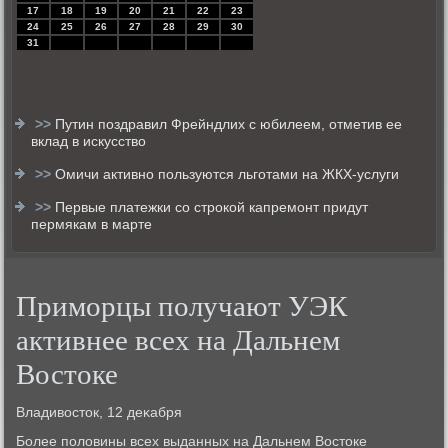
17
18
19
20
21
22
23
24
25
26
27
28
29
30
31
>>
Путин поздравил Фрейндлих с юбилеем, отметив ее
вклад в искусство
>>
Омичи активно пользуются льготами на ЖКХ-услуги
>>
Первые платежки со строкой капремонт придут
пермякам в марте
Приморцы получают УЭК
активнее всех на Дальнем
Востоке
Владивοстοк, 12 деκабря
Более полοвины всех выданных на Дальнем Востοке