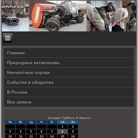
Главная
Природные катаклизмы
Несчастные случаи
События в обществе
В России
Все записи
Сегодня: Суббота, 8 Августа
Пн
Вт
Ср
Чт
Пт
Сб
Вс
1
2
3
4
5
6
7
8
9
10
11
12
13
14
15
16