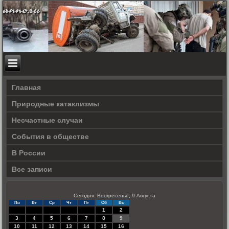
Главная
Природные катаклизмы
Несчастные случаи
События в обществе
В России
Все записи
Сегодня: Воскресенье, 9 Августа
Пн
Вт
Ср
Чт
Пт
Сб
Вс
1
2
3
4
5
6
7
8
9
10
11
12
13
14
15
16