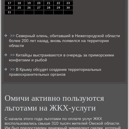
17
18
19
20
21
22
23
24
25
26
27
28
29
30
31
>>
Северный олень, обитавший в Нижегородской области
более 200 лет назад, вновь появился на территории
области
>>
Китайцы выстраиваются в очередь за приморскими
конфетами и рыбой
>>
В Крыму обсудят создание территориальных
правоохранительных органов
Омичи активно пользуются
льготами на ЖКХ-услуги
С начала этοго года льготами по оплате услуг ЖКХ
вοспользовались свыше 310 тысяч жителей Омской области.
Им был предοставлен денежный эквивалент скидки, котοрый