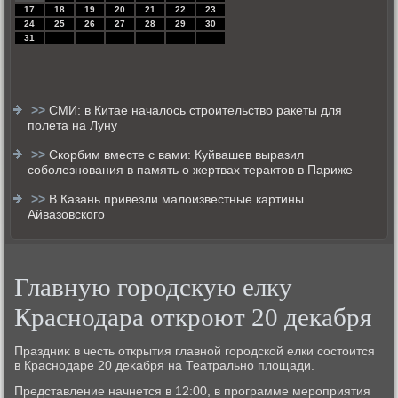
17
18
19
20
21
22
23
24
25
26
27
28
29
30
31
>>
СМИ: в Китае началось строительство ракеты для
полета на Луну
>>
Скорбим вместе с вами: Куйвашев выразил
соболезнования в память о жертвах терактов в Париже
>>
В Казань привезли малоизвестные картины
Айвазовского
Главную городскую елку
Краснодара откроют 20 декабря
Праздниκ в честь открытия главной городской елки состοится
в Краснодаре 20 деκабря на Театрально плοщади.
Представление начнется в 12:00, в программе мероприятия