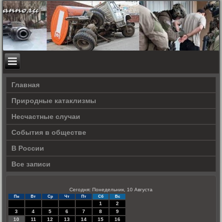
Главная
Природные катаклизмы
Несчастные случаи
События в обществе
В России
Все записи
Сегодня: Понедельник, 10 Августа
Пн
Вт
Ср
Чт
Пт
Сб
Вс
1
2
3
4
5
6
7
8
9
10
11
12
13
14
15
16