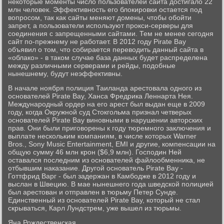
некоторые моменты число пользователей сайта достигало 22
млн человек. Эффективность его блокировки остается под
вопросом, так как сайты меняют домены, чтобы обойти
запрет, а пользователи используют прокси-серверы для
соединения с запрещенными сайтами. Тем не менее сегодня
сайт по-прежнему не работает. В 2012 году Pirate Bay
объявил о том, что собирается переводить данный сайта в
«облако» - в таком случае база данных будет распределена
между различными серверами и рейды, подобные
нынешнему, будут неэффективны.
В начале ноября полиция Таиланда арестовала одного из
основателей Pirate Bay, Ханса Фредрика Леннарта Нея.
Международный ордер на его арест был выдан еще в 2009
году, когда Окружной суд Стокгольма признал четверых
основателей Pirate Bay виновными в нарушении авторских
прав. Они были приговорены к году тюремного заключения и
выплате нескольким компаниям, в числе которых Warner
Bros., Sony Music Entertainment, EMI и другие, компенсации на
общую сумму 46 млн крон ($6,9 млн). Господин Ней
оставался последним из основателей файлообменника, не
отбывшим наказание. Другой основатель Pirate Bay -
Готтфрид Варг - был задержан в Камбодже в 2012 году и
выслан в Швецию. В мае нынешнего года шведской полицией
был арестован и отправлен в тюрьму Петер Сунде.
Единственный из основателей Pirate Bay, который не стал
скрываться, Карл Лундстрем, уже вышел из тюрьмы.
Яна Рождественская