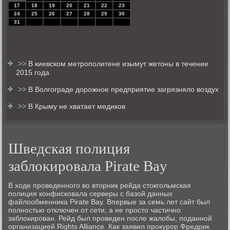
17
18
19
20
21
22
23
24
25
26
27
28
29
30
31
>>
В киевском метрополитене изымут жетоны в течение
2015 года
>>
В Волгограде дорожное предприятие загрязняло воздух
>>
В Крыму не хватает медиков
Шведская полиция
заблокировала Pirate Bay
В ходе проведенного во вторник рейда стокгольмская
полиция конфисковала серверы с базой данных
файлообменника Pirate Bay. Впервые за семь лет сайт был
полностью отключен от сети, а не просто частично
заблокирован. Рейд был проведен после жалобы, поданной
организацией Rights Alliance. Как заявил прокурор Фредрик