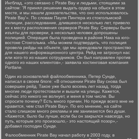
Ингблад, «это связано с Pirate Bay и людьми, стоящими за
сайтом: 'Я принял решение выдать ордер на обыск в этом
месте, и мы нашли доказательства, что оно использовалось
Pirate Bay'». По словам Пауля Пинтера из стокгольмской
полиции, расследование, длившееся несколько лет, привело
их к месту расположения серверов Pirate Bay. Серверы были
изъяты для проверки, а несколько человек допрошены
полицией. Операция была проведена в районе Нака на юго-
востоке Стокгольма. «Мы можем подтвердить, что полиция
провела рейды на объекте, где мы арендовали пространство
для нашего информационного центра. Рейд не затронул нас
или кого-то из наших сотрудников. Он был направлен против
одного из наших клиентов»,- заявила хостинговая компания
Portlane.
Один из основателей файлообменника, Петер Сунде,
написал в своем блоге: «В отношении Pirate Bay снова был
совершен рейд. Такое уже было восемь лет назад, тогда
многие люди протестовали и вышли на улицы. Кажется,
сейчас это никого не волнует, и меня в том числе. Вы
спросите почему? Есть много причин. Но прежде всего мне не
нравится, чем стал Pirate Bay». По его мнению, на сайте
стало слишком много рекламы и им занимаются без души.
«Кажется, было бы лучше, если бы он закрылся навсегда, но
путь, которым это произошло,- это настоящий позор»,-
добавил господин Сунде.
Фалообменник Pirate Bay начал работу в 2003 году, в