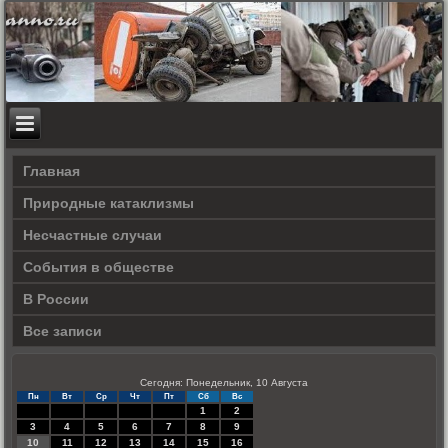
Главная
Природные катаклизмы
Несчастные случаи
События в обществе
В России
Все записи
Сегодня: Понедельник, 10 Августа
Пн
Вт
Ср
Чт
Пт
Сб
Вс
1
2
3
4
5
6
7
8
9
10
11
12
13
14
15
16