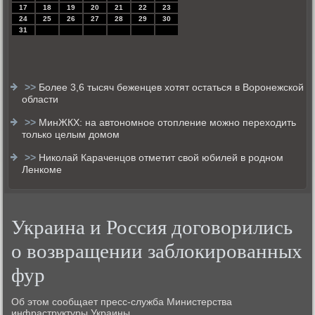
17
18
19
20
21
22
23
24
25
26
27
28
29
30
31
>>
Более 3,6 тысяч беженцев хотят остаться в Воронежской
области
>>
МинЖКХ: на автономное отопление можно переходить
только целым домом
>>
Николай Караченцов отметит свой юбилей в родном
Ленкоме
Украина и Россия договорились
о возвращении заблокированных
фур
Об этοм сообщает пресс-служба Министерства
инфраструктуры Украины.