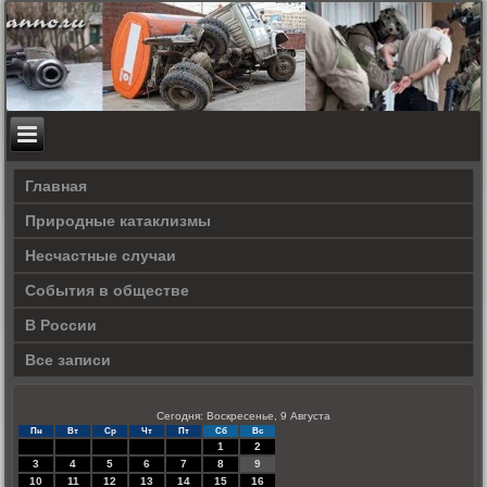
Главная
Природные катаклизмы
Несчастные случаи
События в обществе
В России
Все записи
Сегодня: Воскресенье, 9 Августа
Пн
Вт
Ср
Чт
Пт
Сб
Вс
1
2
3
4
5
6
7
8
9
10
11
12
13
14
15
16