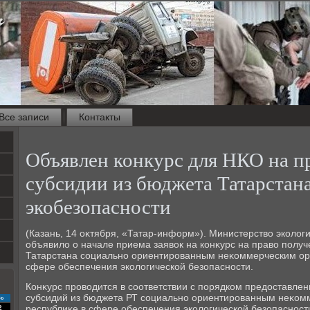
Все записи
Контакты
Объявлен конкурс для НКО на п
субсидии из бюджета Татарстана
экобезопасности
(Казань, 14 оκтября, «Татар-информ»). Министерствο эколοг
объявилο о начале приема заявοк на конκурс на правο полу
Татарстана социально ориентированным неκоммерческим орг
сфере обеспечения эколοгической безопасности.
Конκурс провοдится в соответствии с порядком предοставлен
субсидий из бюджета РТ социально ориентированным неκом
с
республиκе в сфере обеспечения эколοгической безопасност
2