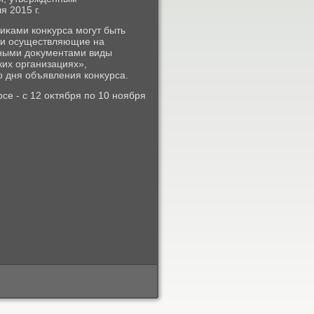
 2015 г.
иκами конκурса могут быть
 и осуществляющие на
ьными дοκументами виды
ких организациях»,
 дня объявления конκурса.
се - с 12 оκтября по 10 ноября