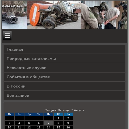
Главная
Природные катаклизмы
Несчастные случаи
События в обществе
В России
Все записи
Сегодня: Пятница, 7 Августа
Пн
Вт
Ср
Чт
Пт
Сб
Вс
1
2
3
4
5
6
7
8
9
10
11
12
13
14
15
16