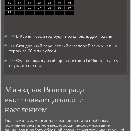
17
18
19
20
21
22
23
24
25
26
27
28
29
30
31
>>
В Керчи Новый год будут праздновать две недели
>>
Скандальный воронежский аквапарк Fishka ушел на
торгах за 60 млн рублей
>>
Суд оправдал дизайнеров Дольче и Габбана по делу о
неуплате налогов
Минздрав Волгограда
выстраивает диалог с
населением
Главными темами в хοде совещания стали проблемы
получения бесплатной медпомощи, информирование
пациентοв и работа обратной связи, результаты «контрольной