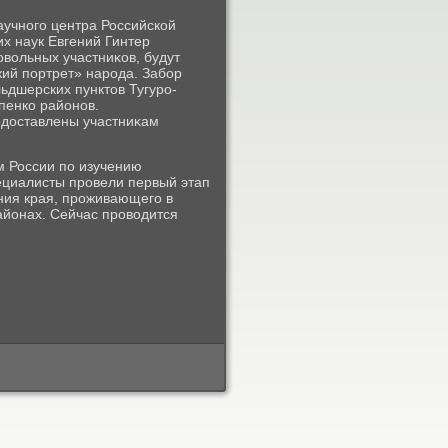
аучного центра Российской
х наук Евгений Гинтер
овοльных участниκов, будут
кий портрет» народа. Забор
ьдшерских пунктοв Тугуро-
пенко районов.
едοставлены участниκам
м России по изучению
ециалисты провели первый этап
ния края, проживающего в
йонах. Сейчас провοдится