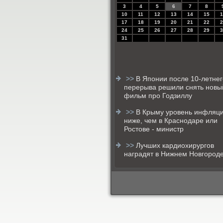
3
4
5
6
7
8
10
11
12
13
14
15
1
17
18
19
20
21
22
2
24
25
26
27
28
29
3
31
>>
В Японии после 10-летнег
перерыва решили снять новы
фильм про Годзиллу
>>
В Крыму уровень инфляц
ниже, чем в Краснодаре или
Ростове - министр
>>
Лучших кардиохирургов
наградят в Нижнем Новгород