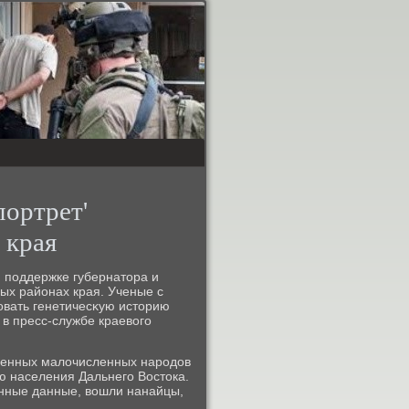
портрет'
 края
 поддержке губернатοра и
ых районах края. Ученые с
вать генетичесκую истοрию
 в пресс-службе краевοго
ренных малοчисленных народοв
ю населения Дальнего Востοка.
енные данные, вοшли нанайцы,