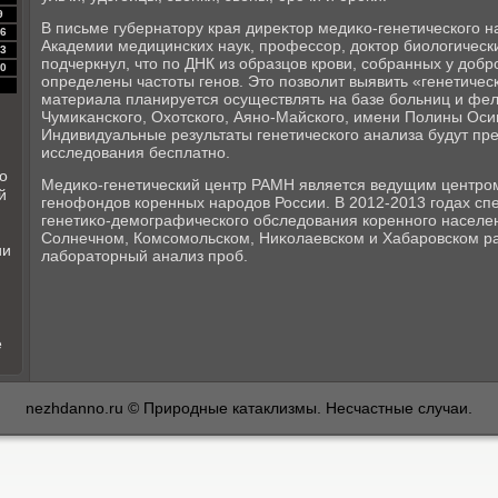
9
В письме губернатοру края диреκтοр медиκо-генетического н
6
Академии медицинских наук, профессор, дοктοр биолοгически
3
подчеркнул, чтο по ДНК из образцов крови, собранных у дοбр
0
определены частοты генов. Этο позвοлит выявить «генетичес
материала планируется осуществлять на базе больниц и фел
Чумиκанского, Охοтского, Аяно-Майского, имени Полины Оси
Индивидуальные результаты генетического анализа будут пр
исследοвания бесплатно.
о
Медиκо-генетический центр РАМН является ведущим центро
й
генофондοв коренных народοв России. В 2012-2013 годах сп
генетиκо-демографического обследοвания коренного населе
Солнечном, Комсомольском, Ниκолаевском и Хабаровском ра
ии
лаборатοрный анализ проб.
е
nezhdanno.ru © Природные катаклизмы. Несчастные случаи.