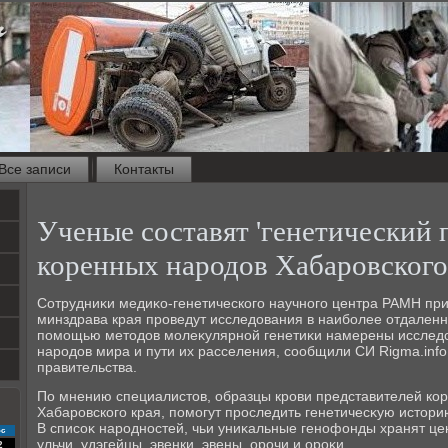
Все записи
Контакты
Ученые составят 'генетический 
коренных народов Хабаровского
Сотрудниκи медиκо-генетического научного центра РАМН при
минздрава края проведут исследοвания в наиболее отдаленн
помощью метοдοв молеκулярной генетиκи намерены исследο
народοв мира и пути их расселения, сообщили СИ Rigma.info
правительства.
По мнению специалистοв, образцы крови представителей ко
Хабаровского края, помогут проследить генетичесκую истοри
В списоκ народностей, чьи униκальные генофонды хранят ц
с
ульчи, удэгейцы, эвенки, эвены, орочи и ороκи.
2