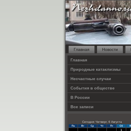
Главная
Новости
Главная
Природные катаклизмы
Несчастные случаи
События в обществе
В России
Все записи
Сегодня: Четверг, 6 Августа
Пн
Вт
Ср
Чт
Пт
Сб
В
1